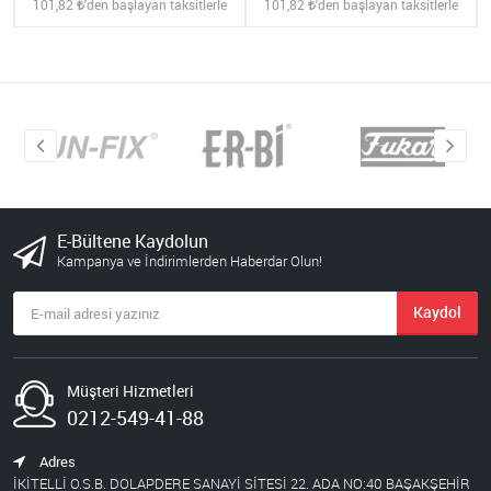
101,82
'den başlayan taksitlerle
101,82
'den başlayan taksitlerle
E-Bültene Kaydolun
Kampanya ve İndirimlerden Haberdar Olun!
Kaydol
Müşteri Hizmetleri
0212-549-41-88
Adres
İKİTELLİ O.S.B. DOLAPDERE SANAYİ SİTESİ 22. ADA NO:40 BAŞAKŞEHİR