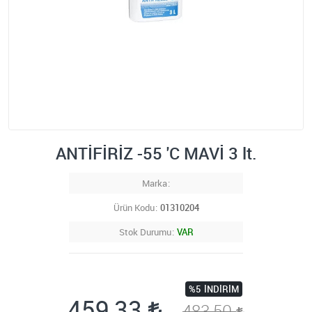
ANTİFİRİZ -55 'C MAVİ 3 lt.
Marka
Ürün Kodu
01310204
Stok Durumu
VAR
%5
İNDIRIM
459,33
483,50