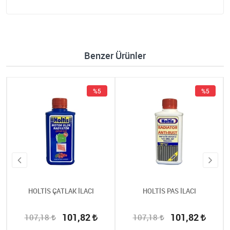
Benzer Ürünler
%5
%5
HOLTİS ÇATLAK İLACI
HOLTİS PAS İLACI
101,82
101,82
107,18
107,18