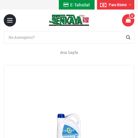
E-Tahsilat
Para Birimi
0
Ana Sayfa