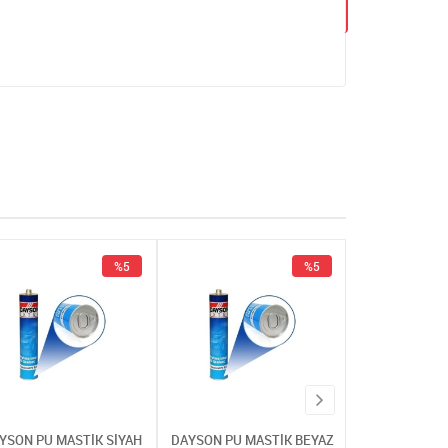
%5
%5
YSON PU MASTİK SİYAH
DAYSON PU MASTİK BEYAZ
DAYSON PU MA