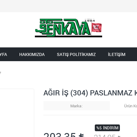
YFA
HAKKIMIZDA
SATIŞ POLİTİKAMIZ
İLETİŞİM
7
AĞIR İŞ (304) PASLANMAZ
Marka
Ürün K
%5
İNDIRIM
203,35