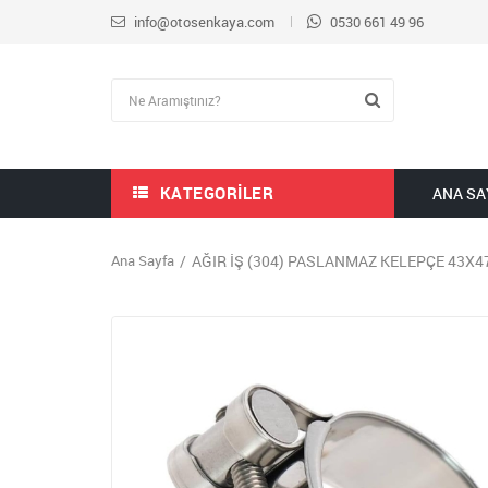
info@otosenkaya.com
0530 661 49 96
KATEGORILER
ANA SA
Ana Sayfa
AĞIR İŞ (304) PASLANMAZ KELEPÇE 43X4