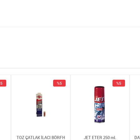
5
%5
%5
TOZ ÇATLAK İLACI BÖRFH
JET ETER 250 ml.
DA