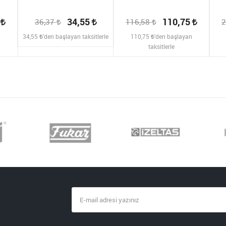
2
34,55
110,75
36,37
116,58
2
n
34,55
'den başlayan taksitlerle
110,75
'den başlayan
taksitlerle