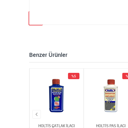
Benzer Ürünler
%5
%5
%
 ÇATLAK İLACI
HOLTİS ÇATLAK İLACI
HOLTİS PAS İLACI