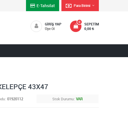
E-Tahsilat
Para Birimi
0
GIRIŞ YAP
SEPETIM
Üye Ol
0,00
 KELEPÇE 43X47
odu
01920112
Stok Durumu
VAR