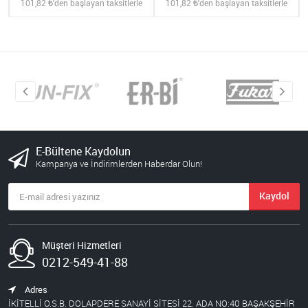
101,82
'den başlayan taksitlerle
101,82
'den başlayan taksitlerle
E-Bültene Kaydolun
Kampanya ve İndirimlerden Haberdar Olun!
Kaydol
Müşteri Hizmetleri
0212-549-41-88
Adres
İKİTELLİ O.S.B. DOLAPDERE SANAYİ SİTESİ 22. ADA NO:40 BAŞAKŞEHİR