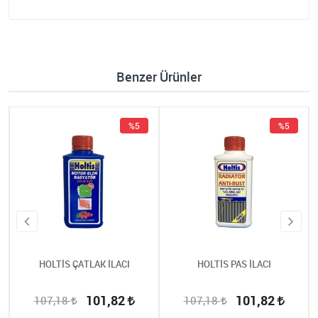
Benzer Ürünler
%5
%5
HOLTİS ÇATLAK İLACI
HOLTİS PAS İLACI
101,82
101,82
107,18
107,18