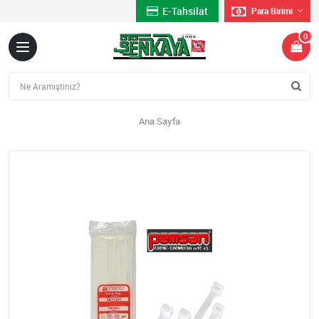
E-Tahsilat
Para Birimi
0
Ana Sayfa