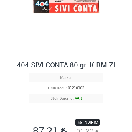
404 SIVI CONTA 80 gr. KIRMIZI
Marka
Ürün Kodu
01210102
Stok Durumu
VAR
%5
İNDIRIM
87,21
91,80