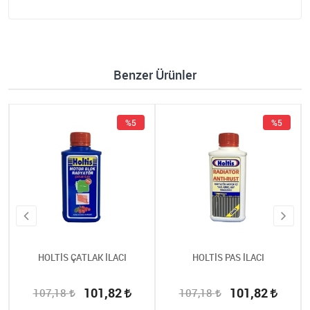
Benzer Ürünler
%5
%5
HOLTİS ÇATLAK İLACI
HOLTİS PAS İLACI
101,82
101,82
107,18
107,18