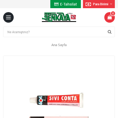
E-Tahsilat
Para Birimi
0
Ana Sayfa