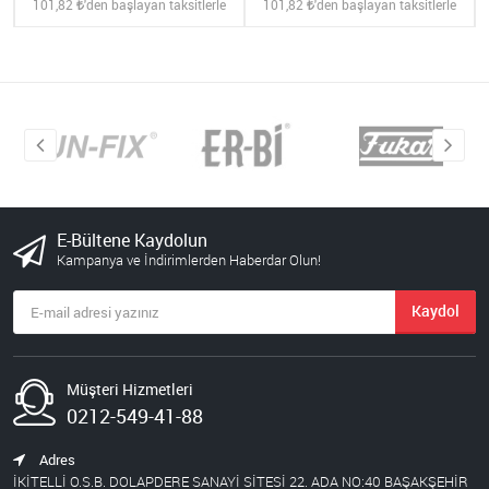
101,82
'den başlayan taksitlerle
101,82
'den başlayan taksitlerle
E-Bültene Kaydolun
Kampanya ve İndirimlerden Haberdar Olun!
Kaydol
Müşteri Hizmetleri
0212-549-41-88
Adres
İKİTELLİ O.S.B. DOLAPDERE SANAYİ SİTESİ 22. ADA NO:40 BAŞAKŞEHİR