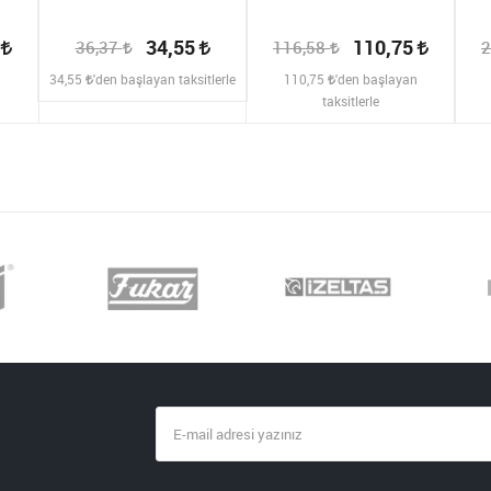
2
34,55
110,75
36,37
116,58
2
n
34,55
'den başlayan taksitlerle
110,75
'den başlayan
taksitlerle