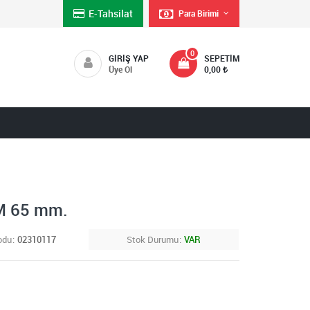
E-Tahsilat
Para Birimi
0
GIRIŞ YAP
SEPETIM
Üye Ol
0,00
M 65 mm.
odu
02310117
Stok Durumu
VAR