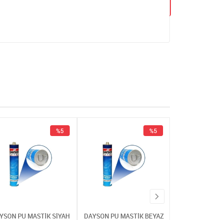
%5
%5
YSON PU MASTİK SİYAH
DAYSON PU MASTİK BEYAZ
DAYSON PU MA