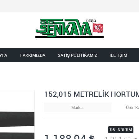
YFA
HAKKIMIZDA
SATIŞ POLİTİKAMIZ
İLETİŞİM
152,015 METRELİK HORTU
Marka
Ürün K
%5
İNDIRIM
1.188,94