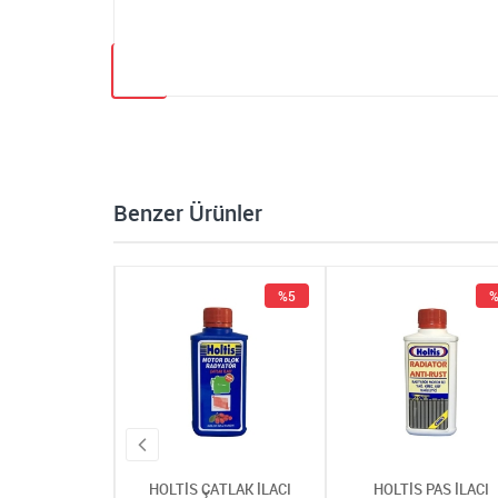
Benzer Ürünler
%5
%5
%
 ÇATLAK İLACI
HOLTİS ÇATLAK İLACI
HOLTİS PAS İLACI