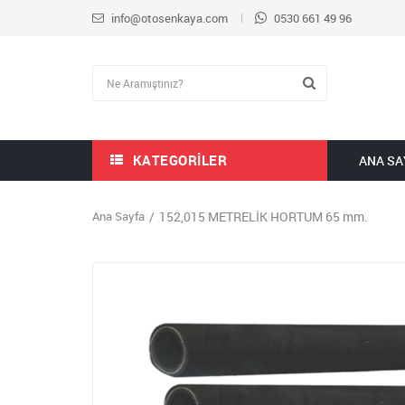
info@otosenkaya.com
0530 661 49 96
KATEGORILER
ANA SA
Ana Sayfa
152,015 METRELİK HORTUM 65 mm.