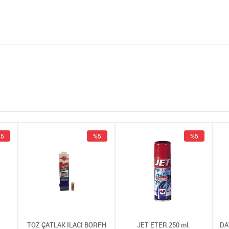
5
%5
%5
TOZ ÇATLAK İLACI BÖRFH
JET ETER 250 ml.
DA