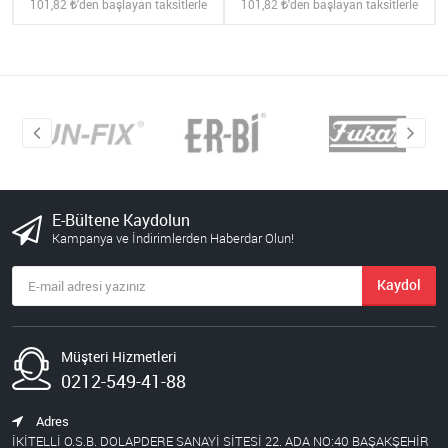
101,82
'den başlayan taksitlerle
101,82
'den başlayan taksitlerle
E-Bültene Kaydolun
Kampanya ve İndirimlerden Haberdar Olun!
Kaydol
Müşteri Hizmetleri
0212-549-41-88
Adres
İKİTELLİ O.S.B. DOLAPDERE SANAYİ SİTESİ 22. ADA NO:40 BAŞAKŞEHİR