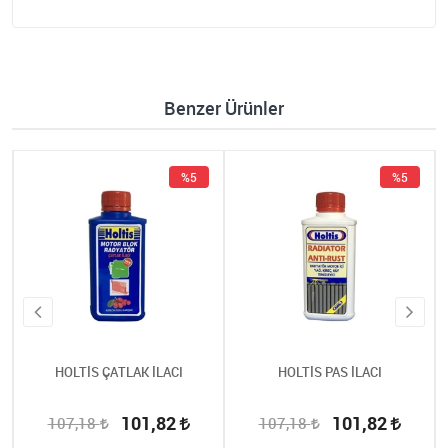
Benzer Ürünler
%5
%5
HOLTİS ÇATLAK İLACI
HOLTİS PAS İLACI
101,82
101,82
107,18
107,18